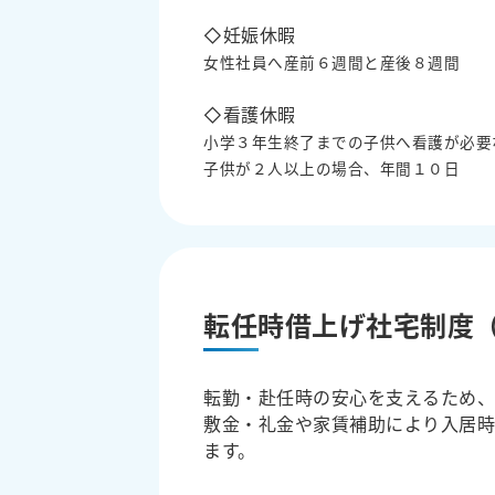
◇妊娠休暇
女性社員へ産前６週間と産後８週間
◇看護休暇
小学３年生終了までの子供へ看護が必要
子供が２人以上の場合、年間１０日
転任時借上げ社宅制度
転勤・赴任時の安心を支えるため、
敷金・礼金や家賃補助により入居
ます。