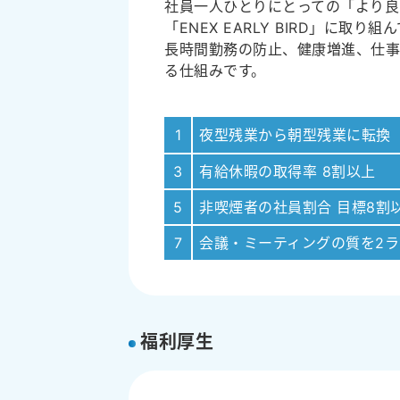
社員一人ひとりにとっての「より良
「ENEX EARLY BIRD」に取り
長時間勤務の防止、健康増進、仕
る仕組みです。
1
夜型残業から朝型残業に転換
3
有給休暇の取得率 8割以上
5
非喫煙者の社員割合 目標8割
7
会議・ミーティングの質を2
福利厚生