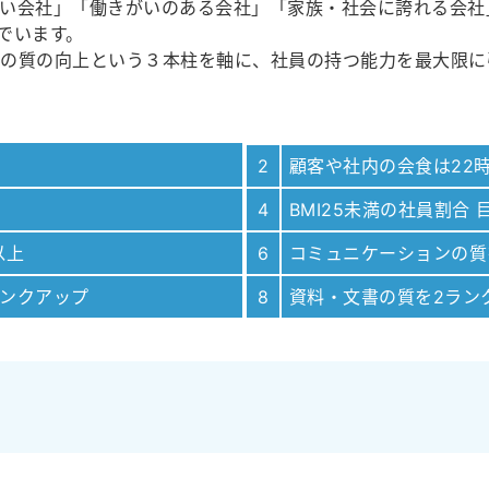
い会社」「働きがいのある会社」「家族・社会に誇れる会社
組んでいます。
事の質の向上という３本柱を軸に、社員の持つ能力を最大限に
2
顧客や社内の会食は22
4
BMI25未満の社員割合 
以上
6
コミュニケーションの質
ランクアップ
8
資料・文書の質を2ラン